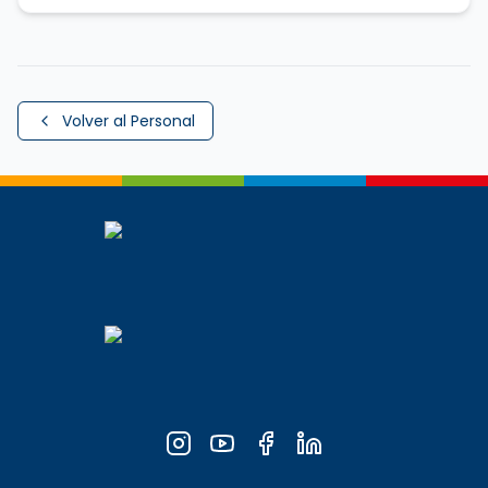
Volver al Personal
Perfil completo de
Alejandro Vallejos Almirall
,
Académi