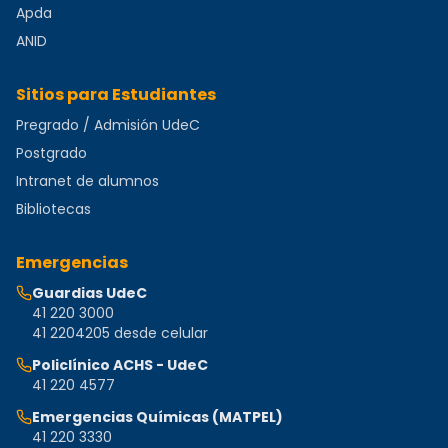
Apda
ANID
Sitios para Estudiantes
Pregrado / Admisión UdeC
Postgrado
Intranet de alumnos
Bibliotecas
Emergencias
Guardias UdeC
41 220 3000
41 2204205 desde celular
Policlínico ACHS - UdeC
41 220 4577
Emergencias Químicas (MATPEL)
41 220 3330