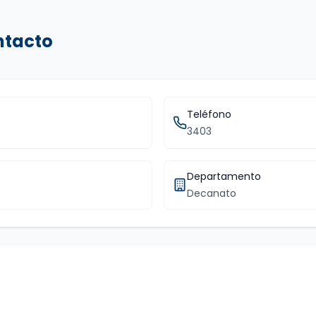
ntacto
Teléfono
3403
Departamento
Decanato