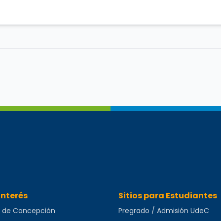
uncionario
de la Facultad de Farmacia UdeC.
Cargo: Jefa 
Interés
Sitios para Estudiantes
d de Concepción
Pregrado / Admisión UdeC