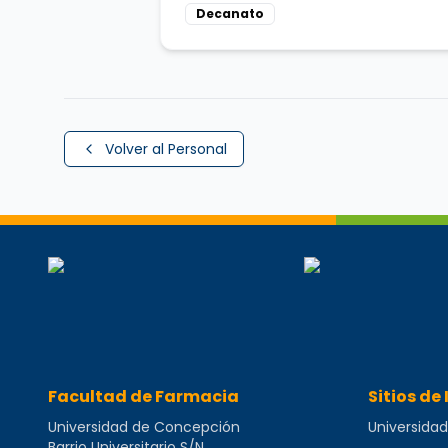
Decanato
Volver al Personal
Perfil completo de
Elizabeth San Martin Armijo
,
F
Facultad de Farmacia
Sitios de 
Universidad de Concepción
Universida
Barrio Universitario S/N