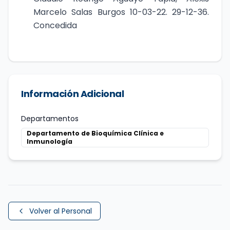
Marcelo Salas Burgos 10-03-22. 29-12-36.
Concedida
Información Adicional
Departamentos
Departamento de Bioquímica Clínica e
Inmunología
Volver al Personal
Perfil completo de
Felipe Zúñiga Arbalti
,
Académico
de 