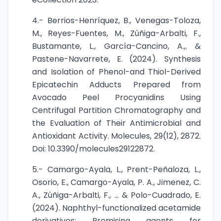
4.- Berrios-Henríquez, B., Venegas-Toloza,
M., Reyes-Fuentes, M., Zúñiga-Arbalti, F.,
Bustamante, L., García-Cancino, A.,. &
Pastene-Navarrete, E. (2024). Synthesis
and Isolation of Phenol-and Thiol-Derived
Epicatechin Adducts Prepared from
Avocado Peel Procyanidins Using
Centrifugal Partition Chromatography and
the Evaluation of Their Antimicrobial and
Antioxidant Activity. Molecules, 29(12), 2872.
Doi: 10.3390/molecules29122872.
5.- Camargo-Ayala, L., Prent-Peñaloza, L.,
Osorio, E., Camargo-Ayala, P. A., Jimenez, C.
A., Zúñiga-Arbalti, F., … & Polo-Cuadrado, E.
(2024). Naphthyl-functionalized acetamide
derivatives: Promising agents for