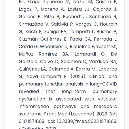
FJ, Fraga Figueroa M, Nazal M, Castro E,
Lagos P, Moreno A, Lastra JJ, Gajardo J,
Garcés P, Riffo B, Buchert J, Sanhueza R,
Ormazába V, Saldivia P, Vargas C, Nourdin
G, Koch E, Zuñiga FA, Lamperti L, Bustos P,
Guzmán-Gutiérrez E, Tapia CA, Ferrada L,
Cerda G, Woehlbier U, Riquelme E, Yuseff MI,
Muñoz Ramirez BA, Lombardi G, De
Gonzalo-Calvo D, Salomon C, Verdugo RA,
Quiñones LA, Colombo A, Barría MI, Labarca
G, Nova-Lamperti E. (2023). Clinical and
pulmonary function analysis in long-COVID
revealed that long-term pulmonary
dysfunction is associated with vascular
inflammation pathways and metabolic
syndrome. Front Med (Lausanne). 2023 Oct
6;10:1271863. doi: 10.3389/fmed.2023.1271863.
eCollection 2023.