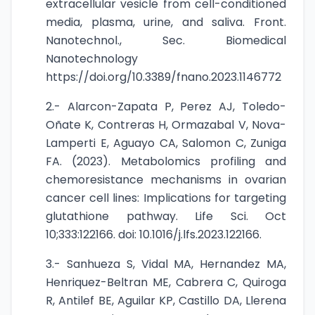
extracellular vesicle from cell-conditioned
media, plasma, urine, and saliva. Front.
Nanotechnol., Sec. Biomedical
Nanotechnology
https://doi.org/10.3389/fnano.2023.1146772
2.- Alarcon-Zapata P, Perez AJ, Toledo-
Oñate K, Contreras H, Ormazabal V, Nova-
Lamperti E, Aguayo CA, Salomon C, Zuniga
FA. (2023). Metabolomics profiling and
chemoresistance mechanisms in ovarian
cancer cell lines: Implications for targeting
glutathione pathway. Life Sci. Oct
10;333:122166. doi: 10.1016/j.lfs.2023.122166.
3.- Sanhueza S, Vidal MA, Hernandez MA,
Henriquez-Beltran ME, Cabrera C, Quiroga
R, Antilef BE, Aguilar KP, Castillo DA, Llerena