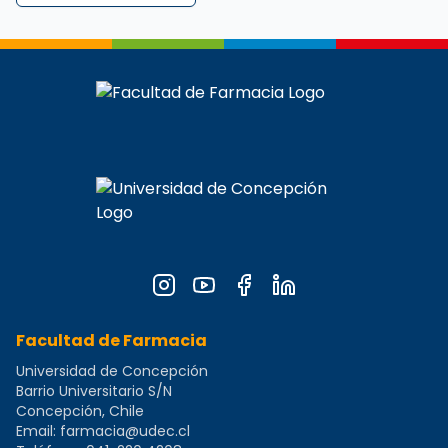
Perfil completo de
Jessy Pavón Pérez
,
Académico
de l
Facultad de Farmacia
Universidad de Concepción
Barrio Universitario S/N
Concepción, Chile
Email:
farmacia@udec.cl