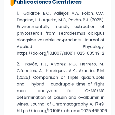
Publicaciones Científicas
1.- Galarce, B.O., Vallejos, A.A., Folch, C.C.,
Dagnino, L.J., Agurto, M.C., Pavón, P.J. (2025).
Environmentally friendly extraction of
phytosterols from Tetradesmus obliquus
alongside valuable co‐products. Journal of
Applied Phycology.
https://doi.org/10.1007/s10811-025-03549-2
2.- Pavón, P.J., Alvarez, R.G., Herrero, M.,
Cifuentes, A., Henriquez, A.K., Aranda, B.M.
(2025) Comparison of triple quadrupole
and hybrid quadrupole-time-of-flight
mass analyzers for LC-MS/MS
determination of casein and ovalbumin in
wines. Journal of Chromatography A, 1749.
https://doi.org/10.1016/j.chroma.2025.465906