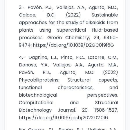
3.- Pavón, P.J., Vallejos, A.A., Agurto, M.C.,
Galace, B.O. (2022) Sustainable
approaches for the study of alkaloids from
plants using supercritical fluid-based
processes. Green Chemistry, 24, 9450-
9474.
https://doi.org/10.1039/D2GC01916G
4.- Dagnino, L.J., Pinto, F.C., Latorre, C.M.,
Donoso, Y.A., Vallejos, A.A., Agurto, M.A.,
Pavón, P.J., Agurto, M.C. (2022)
Phycobiliproteins: Structural aspects,
functional characteristics, and
biotechnological perspectives.
Computational and Structural
Biotechnology Journal, 20, 1506-1527.
https://doi.org/10.1016/j.csbj.2022.02.016
5.- Guerra, F.L., Pavón, P.J., Vallejos, A.A.,