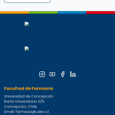
Perfil completo de
Lizandro García Tovar
,
Funcionario
d
Facultad de Farmacia
Universidad de Concepción
Barrio Universitario S/N
Concepción, Chile
Email:
farmacia@udec.cl