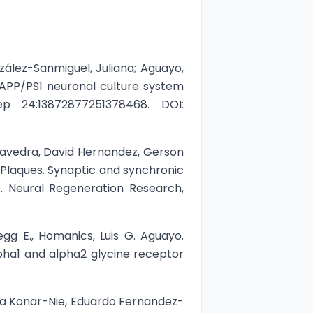
nzález-Sanmiguel, Juliana; Aguayo,
n APP/PS1 neuronal culture system
p 24:13872877251378468. DOI:
Saavedra, David Hernandez, Gerson
Plaques. Synaptic and synchronic
e. Neural Regeneration Research,
egg E., Homanics, Luis G. Aguayo.
lpha1 and alpha2 glycine receptor
ena Konar-Nie, Eduardo Fernandez-