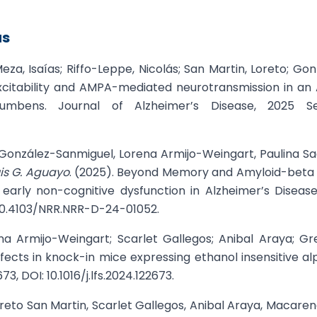
as
Meza, Isaías; Riffo-Leppe, Nicolás; San Martin, Loreto; Go
 excitability and AMPA-mediated neurotransmission in a
umbens. Journal of Alzheimer’s Disease, 2025 Se
na González-Sanmiguel, Lorena Armijo-Weingart, Paulina 
uis G. Aguayo
. (2025). Beyond Memory and Amyloid-beta 
early non-cognitive dysfunction in Alzheimer’s Diseas
: 10.4103/NRR.NRR-D-24-01052.
na Armijo-Weingart; Scarlet Gallegos; Anibal Araya; Gr
fects in knock-in mice expressing ethanol insensitive a
3, DOI: 10.1016/j.lfs.2024.122673.
oreto San Martin, Scarlet Gallegos, Anibal Araya, Macar