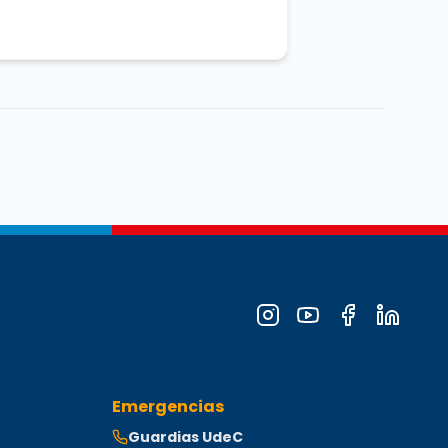
ofesor Asistente.
Cargo: Profesor Asistente.
Departamento
Emergencias
Guardias UdeC