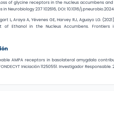
. Loss of glycine receptors in the nucleus accumbens and
in Neurobiology 237 102616, DOI: 10.1016/j.pneurobio.2024
gart L, Araya A, Yévenes GE, Harvey RJ, Aguayo LG. (2021)
ct of Ethanol in the Nucleus Accumbens. Frontiers i
ión
eable AMPA receptors in basolateral amygdala contribu
 FONDECYT Iniciación 11250551. Investigador Responsable.