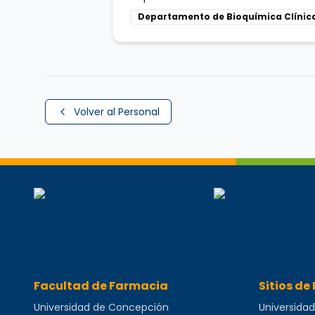
Departamento de Bioquímica Clínic
Volver al Personal
Perfil completo de
Loreto San Martín Vásquez
,
A
Facultad de Farmacia
Sitios de 
Universidad de Concepción
Universida