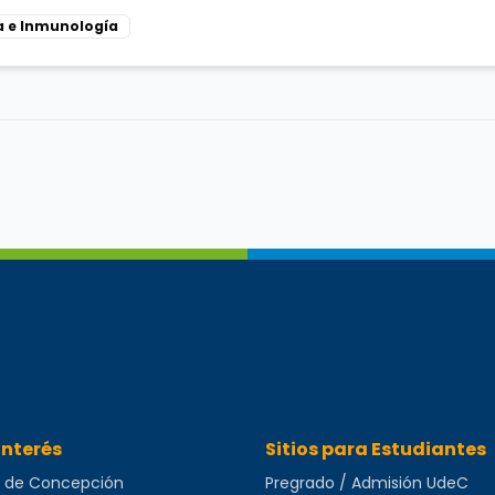
a e Inmunología
cadémico
de la Facultad de Farmacia UdeC.
Jerarquía: Pr
Interés
Sitios para Estudiantes
d de Concepción
Pregrado / Admisión UdeC