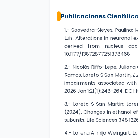
Publicaciones Científic
1.- Saavedra-Sieyes, Paulina; 
Luis. Alterations in neuronal
derived from nucleus acc
10.1177/13872877251378468
2.- Nicolás Riffo-Lepe, Julia
Ramos, Loreto S San Martin
, L
impairments associated with 
2026 Jan 1;21(1):248-264. DOI
3.- Loreto S San Martin; Lore
(2024). Changes in ethanol ef
subunits. Life Sciences 348 12267
4.- Lorena Armijo Weingart, L