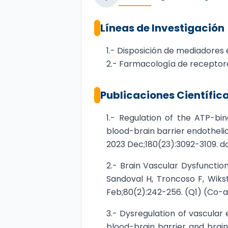
Líneas de Investigación
1.- Disposición de mediadore
2.- Farmacología de receptore
Publicaciones Científic
1.- Regulation of the ATP-b
blood-brain barrier endothelia
2023 Dec;180(23):3092-3109. do
2.- Brain Vascular Dysfunctio
Sandoval H, Troncoso F, Wiks
Feb;80(2):242-256. (Q1) (Co-a
3.- Dysregulation of vascular
blood-brain barrier and brai