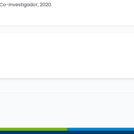
Co-investigador, 2020.
mico
de la Facultad de Farmacia UdeC.
Jerarquía: Profeso