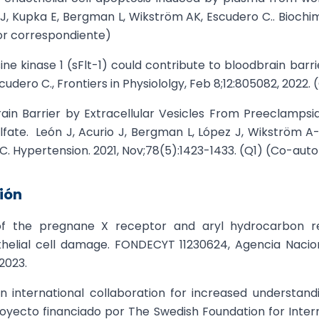
 J, Kupka E, Bergman L, Wikström AK, Escudero C.. Biochim
tor correspondiente)
sine kinase 1 (sFlt-1) could contribute to bloodbrain bar
cudero C., Frontiers in Physiololgy, Feb 8;12:805082, 2022
Brain Barrier by Extracellular Vesicles From Preeclamps
fate. León J, Acurio J, Bergman L, López J, Wikström A-
C. Hypertension. 2021, Nov;78(5):1423-1433. (Q1) (Co-auto
ión
e of the pregnane X receptor and aryl hydrocarbon 
thelial cell damage. FONDECYT 11230624, Agencia Nacion
 2023.
An international collaboration for increased understand
yecto financiado por The Swedish Foundation for Inter