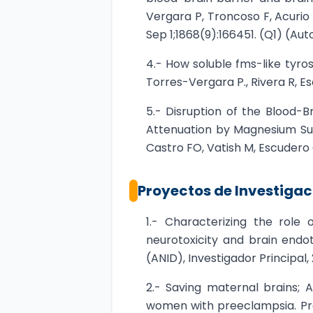
Vergara P, Troncoso F, Acurio
Sep 1;1868(9):166451. (Q1) (Au
4.- How soluble fms-like tyro
Torres-Vergara P., Rivera R, Es
5.- Disruption of the Blood-
Attenuation by Magnesium Sul
Castro FO, Vatish M, Escudero 
Proyectos de Investigac
1.- Characterizing the rol
neurotoxicity and brain endo
(ANID), Investigador Principal,
2.- Saving maternal brains; 
women with preeclampsia. Pro