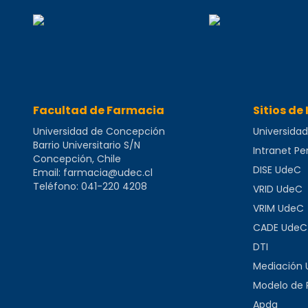
Facultad de Farmacia
Sitios de 
Universidad de Concepción
Universida
Barrio Universitario S/N
Intranet P
Concepción, Chile
DISE UdeC
Email:
farmacia@udec.cl
Teléfono:
041-220 4208
VRID UdeC
VRIM UdeC
CADE UdeC
DTI
Mediación U
Modelo de P
Apda