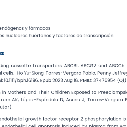
s endógenos y fármacos
s nucleares huérfanos y factores de transcripción
as
inding cassette transporters ABCB1, ABCG2 and ABCC5 
l cells. Ho Yu-Siong, Torres-Vergara Pablo, Penny Jeffre
i: 10.1111/bph.16196. Epub 2023 Aug 18. PMID: 37476954 (Q1
n in Mothers and Their Children Exposed to Preeclampsi
tröm AK, López-Espíndola D, Acurio J, Torres-Vergara P
utor).
 endothelial growth factor receptor 2 phosphorylation is 
n endothelial cell apoptosis induced by plasma from 