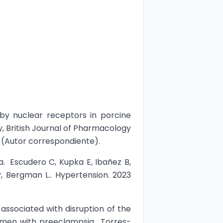
by nuclear receptors in porcine
y, British Journal of Pharmacology
) (Autor correspondiente).
a. Escudero C, Kupka E, Ibañez B,
, Bergman L.. Hypertension. 2023
associated with disruption of the
women with preeclampsia. Torres-