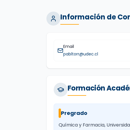
Información de Co
Email
pabltorr@udec.cl
Formación Acad
Pregrado
Química y Farmacia, Universid