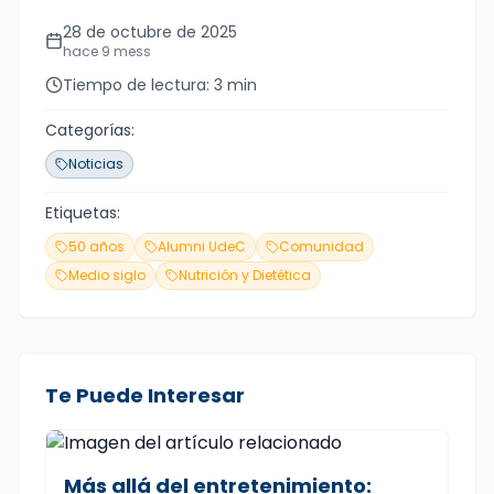
Fecha de publicación
28 de octubre de 2025
hace 9 mess
Tiempo de lectura
Tiempo de lectura:
3
min
Categorías:
Noticias
Etiquetas:
50 años
Alumni UdeC
Comunidad
Medio siglo
Nutrición y Dietética
Te Puede Interesar
Más allá del entretenimiento: