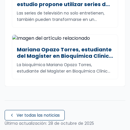
estudio propone utilizar series de
televisión como recurso
Las series de televisión no solo entretienen,
pedagógico en toxicología
también pueden transformarse en un...
Mariana Opazo Torres, estudiante
del Magíster en Bioquímica Clínica
e Inmunología UdeC, fue
La bioquímica Mariana Opazo Torres,
seleccionada para participar en la
estudiante del Magíster en Bioquímica Clínic...
São Paulo School of Advanced
Science on FoodOmics
Ver todas las noticias
Última actualización:
28 de octubre de 2025
Artículo completo:
Nutrición y Dietética UdeC celebr