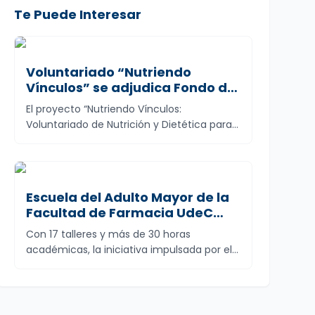
Te Puede Interesar
Voluntariado “Nutriendo
Vínculos” se adjudica Fondo de
Vinculación con el Medio 2026
El proyecto “Nutriendo Vínculos:
para fortalecer su trabajo
Voluntariado de Nutrición y Dietética para
territorial
la p...
Escuela del Adulto Mayor de la
Facultad de Farmacia UdeC
culmina exitoso primer ciclo
Con 17 talleres y más de 30 horas
formativo
académicas, la iniciativa impulsada por el
Dep...