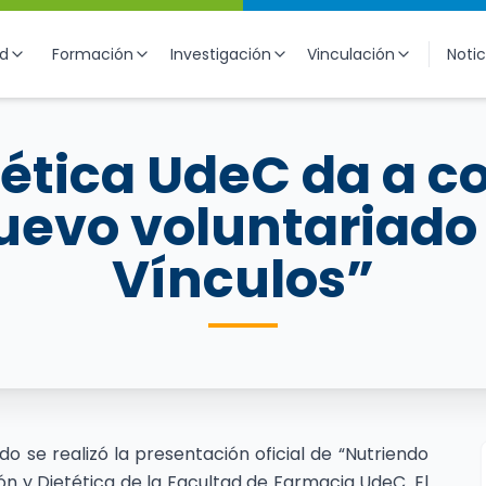
ad
Formación
Investigación
Vinculación
Notic
tética UdeC da a 
nuevo voluntariad
Vínculos”
do se realizó la presentación oficial de “Nutriendo
ión y Dietética de la Facultad de Farmacia UdeC. El