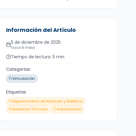
Inicio
Información del Artículo
Fecha de publicación
5 de diciembre de 2025
hace 8 mess
Tiempo de lectura
Tiempo de lectura:
5
min
Categorías:
Vinculación
Etiquetas:
Departamento de Nutrición y Dietética
Nutriendo Vínculos
Voluntariado