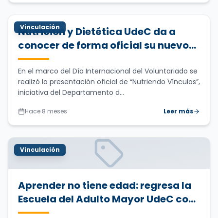
Vinculación
Nutrición y Dietética UdeC da a
conocer de forma oficial su nuevo
voluntariado “Nutriendo Vínculos”
En el marco del Día Internacional del Voluntariado se
realizó la presentación oficial de “Nutriendo Vínculos”,
iniciativa del Departamento d...
Hace 8 meses
Leer más
Vinculación
Aprender no tiene edad: regresa la
Escuela del Adulto Mayor UdeC con
talleres gratuitos y presenciales