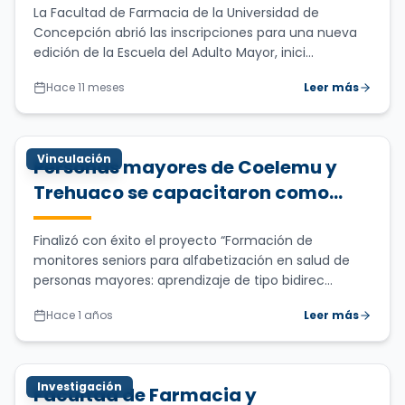
La Facultad de Farmacia de la Universidad de
Concepción abrió las inscripciones para una nueva
edición de la Escuela del Adulto Mayor, inici...
Hace 11 meses
Leer más
Vinculación
Personas mayores de Coelemu y
Trehuaco se capacitaron como
monitores seniors en proyecto
liderado por la Facultad de
Finalizó con éxito el proyecto “Formación de
monitores seniors para alfabetización en salud de
Farmacia UdeC
personas mayores: aprendizaje de tipo bidirec...
Hace 1 años
Leer más
Investigación
Facultad de Farmacia y