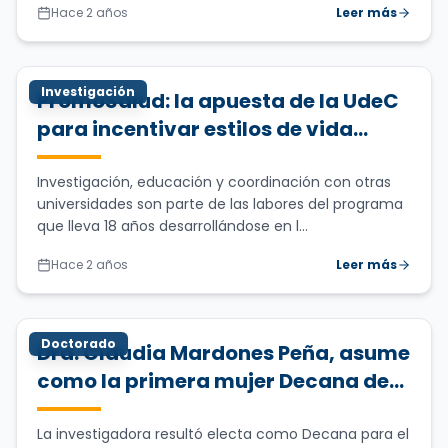
Hace 2 años
Leer más
Investigación
PromoSalud: la apuesta de la UdeC
para incentivar estilos de vida
saludable en la comunidad
universitaria
Investigación, educación y coordinación con otras
universidades son parte de las labores del programa
que lleva 18 años desarrollándose en l...
Hace 2 años
Leer más
Doctorado
Dra. Claudia Mardones Peña, asume
como la primera mujer Decana de
la Facultad de Farmacia UdeC
después de 104 años de historia:
La investigadora resultó electa como Decana para el