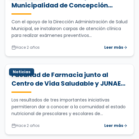
Municipalidad de Concepción
conmemoran Día Mundial de la
Diabetes con campaña informativa
Con el apoyo de la Dirección Administración de Salud
Municipal, se instalaron carpas de atención clínica
en Plaza de la Independencia
para realizar exámenes preventivos...
Hace 2 años
Leer más
Noticias
Facultad de Farmacia junto al
Centro de Vida Saludable y JUNAEB
presentan resultados del Mapa
Nutricional 2022 y programas de
Los resultados de tres importantes iniciativas
permitieron dar a conocer a la comunidad el estado
mal nutrición por exceso y
nutricional de prescolares y escolares de...
alimentación escolar
Hace 2 años
Leer más