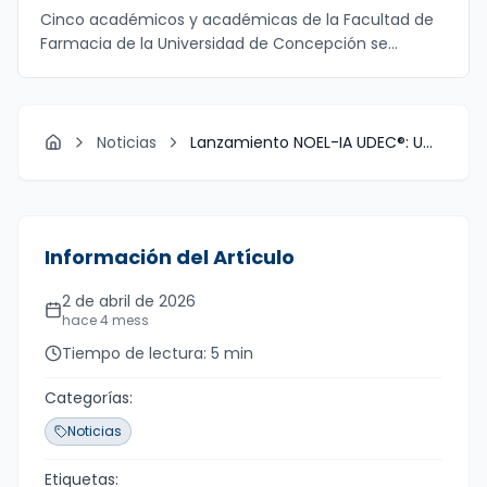
fortalecen la investigación
Cinco académicos y académicas de la Facultad de
interdisciplinaria
Farmacia de la Universidad de Concepción se
adjudica
...
Noticias
Lanzamiento NOEL-IA UDEC®: Un ...
Inicio
Información del Artículo
Fecha de publicación
2 de abril de 2026
hace 4 mess
Tiempo de lectura
Tiempo de lectura:
5
min
Categorías:
Noticias
Etiquetas: