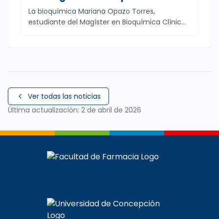
e Inmunología UdeC, fue
La bioquímica Mariana Opazo Torres,
seleccionada para participar en la
estudiante del Magíster en Bioquímica Clínic...
São Paulo School of Advanced
Science on FoodOmics
Ver todas las noticias
Última actualización:
2 de abril de 2026
Artículo completo:
Lanzamiento NOEL-IA UDEC®: Un inno