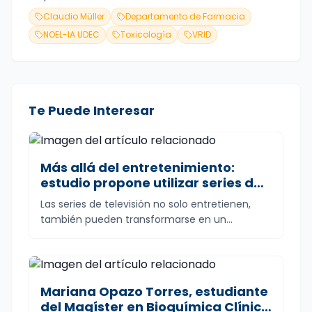
Claudio Müller
Departamento de Farmacia
NOEL-IA UDEC
Toxicología
VRID
Te Puede Interesar
Más allá del entretenimiento:
estudio propone utilizar series de
televisión como recurso
Las series de televisión no solo entretienen,
pedagógico en toxicología
también pueden transformarse en un...
Mariana Opazo Torres, estudiante
del Magíster en Bioquímica Clínica