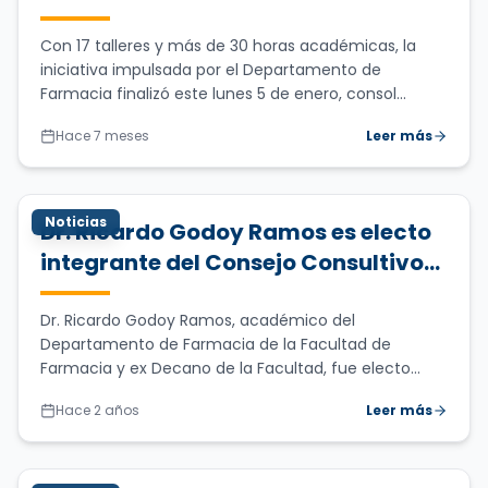
culmina exitoso primer ciclo
formativo
Con 17 talleres y más de 30 horas académicas, la
iniciativa impulsada por el Departamento de
Farmacia finalizó este lunes 5 de enero, consol...
Hace 7 meses
Leer más
Noticias
Dr. Ricardo Godoy Ramos es electo
integrante del Consejo Consultivo
GES del Ministerio de Salud 2023-
2026
Dr. Ricardo Godoy Ramos, académico del
Departamento de Farmacia de la Facultad de
Farmacia y ex Decano de la Facultad, fue electo
integrante...
Hace 2 años
Leer más