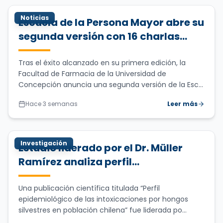
Noticias
Escuela de la Persona Mayor abre su
segunda versión con 16 charlas
gratuitas para promover el
aprendizaje y el bienestar durante
Tras el éxito alcanzado en su primera edición, la
Facultad de Farmacia de la Universidad de
toda la vida
Concepción anuncia una segunda versión de la Esc...
Hace 3 semanas
Leer más
Investigación
Estudio liderado por el Dr. Müller
Ramírez analiza perfil
epidemiológico de las
intoxicaciones por hongos
Una publicación científica titulada “Perfil
epidemiológico de las intoxicaciones por hongos
silvestres en Chile entre 2001 y 2024
silvestres en población chilena” fue liderada po...