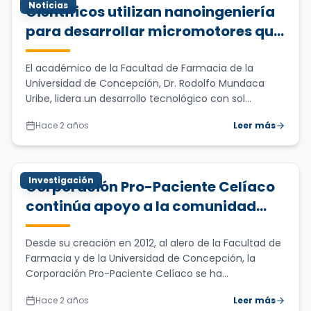
Noticias
Científicos utilizan nanoingeniería
para desarrollar micromotores que
mejoran absorción,
biodisponibilidad y eficiencia de
El académico de la Facultad de Farmacia de la
Universidad de Concepción, Dr. Rodolfo Mundaca
medicamentos
Uribe, lidera un desarrollo tecnológico con sol...
Hace 2 años
Leer más
Investigación
Corporación Pro-Paciente Celíaco
continúa apoyo a la comunidad
fortaleciendo vinculación con el
medio de la Facultad de Farmacia
Desde su creación en 2012, al alero de la Facultad de
Farmacia y de la Universidad de Concepción, la
UdeC
Corporación Pro-Paciente Celíaco se ha...
Hace 2 años
Leer más