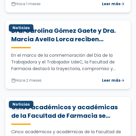
Hace 1 meses
Leer más
Noticias
Dra. Carolina Gómez Gaete y Dra.
Marcia Avello Lorca reciben
medalla por sus 25 años de
compromiso y trayectoria en la
En el marco de la conmemoración del Día de la
Trabajadora y el Trabajador UdeC, la Facultad de
UdeC
Farmacia destacó la trayectoria, compromiso y...
Hace 2 meses
Leer más
Noticias
Cinco académicos y académicas
de la Facultad de Farmacia se
adjudican proyectos Inicia.doc de
los Fondos I3D
Cinco académicos y académicas de la Facultad de