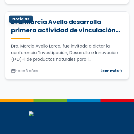
Noticias
Dra. Marcia Avello desarrolla
primera actividad de vinculación
entre carreras de Química y
Farmacia de la UdeC y la UNACH
Dra. Marcia Avello Lorca, fue invitada a dictar la
conferencia “Investigación, Desarrollo e Innovación
(I+D)+i de productos naturales para l...
Hace 3 años
Leer más