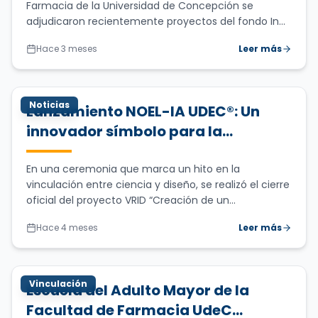
Farmacia de la Universidad de Concepción se
adjudicaron recientemente proyectos del fondo In...
Hace 3 meses
Leer más
Noticias
Lanzamiento NOEL-IA UDEC®: Un
innovador símbolo para la
prevención de intoxicaciones en
Chile
En una ceremonia que marca un hito en la
vinculación entre ciencia y diseño, se realizó el cierre
oficial del proyecto VRID “Creación de un...
Hace 4 meses
Leer más
Vinculación
Escuela del Adulto Mayor de la
Facultad de Farmacia UdeC